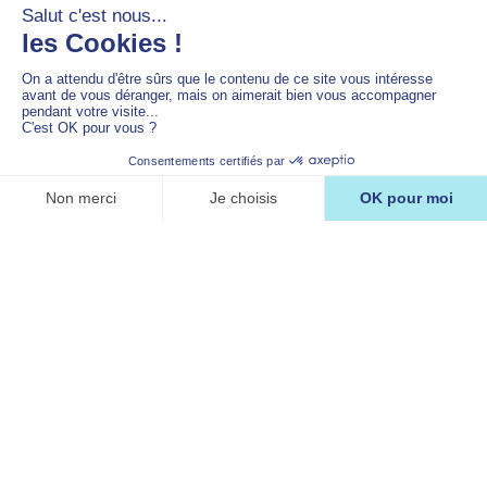
indépendante, axée sur l’humain
InoKura rassemble des experts scientifiques et
médicaux voués au bien-être des patients et
passionnés par leur métier. Notre centre de
Devenir volontaire
recherche est totalement indépendant.
Installés
au sein du CHU du Sart Tilman de Liège, nous
sommes fiers de notre ancrage local et de nos
valeurs : proximité, collaboration,
professionnalisme et chaleur humaine.
En savoir plus sur InoKura