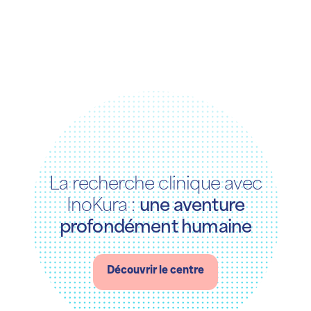
La recherche clinique
avec
InoKura :
une aventure
profondément humaine
Découvrir le centre