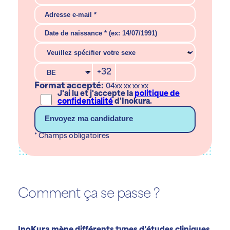
+32
Format accepté:
04xx xx xx xx
J'ai lu et j'accepte la
politique de
confidentialité
d'Inokura.
* Champs obligatoires
Comment ça se passe ?